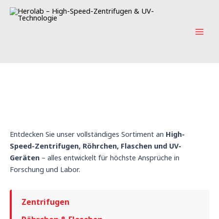
Zum
Main
Inhalt
Men
springen
illkommen bei den Herolab-
rodukten!
Entdecken Sie unser vollständiges Sortiment an
High-
Speed-Zentrifugen, Röhrchen, Flaschen und UV-
Geräten
– alles entwickelt für höchste Ansprüche in
Forschung und Labor.
Zentrifugen