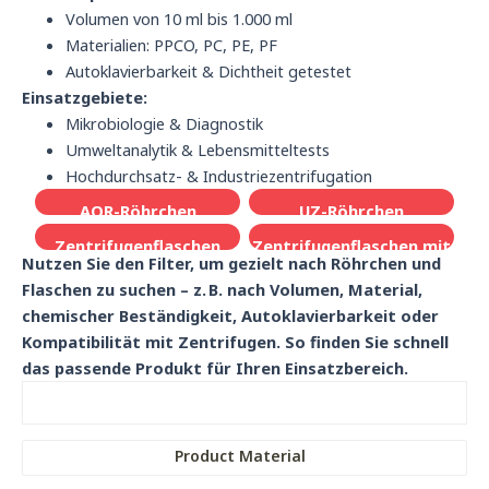
Volumen von 10 ml bis 1.000 ml
Materialien: PPCO, PC, PE, PF
Autoklavierbarkeit & Dichtheit getestet
Einsatzgebiete:
Mikrobiologie & Diagnostik
Umweltanalytik & Lebensmitteltests
Hochdurchsatz- & Industriezentrifugation
AOR-Röhrchen
UZ-Röhrchen
Zentrifugenflaschen
Zentrifugenflaschen mit
Nutzen Sie den Filter, um gezielt nach Röhrchen und
weiter Halsöffnung
Flaschen zu suchen – z. B. nach Volumen, Material,
chemischer Beständigkeit, Autoklavierbarkeit oder
Kompatibilität mit Zentrifugen. So finden Sie schnell
das passende Produkt für Ihren Einsatzbereich.
Product Material