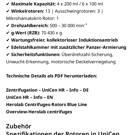
✔
Maximale Kapazität:
4 x 200 ml / 6 x 100 ml
✔
Winkelrotoren:
13 | Ausschwingrotoren: 3 |
Mikrohämatokrit-Rotor: 1
✔
Drehzahlbereich:
500 – 30 000 min⁻¹
✔
g-Wert (RZB):
70 430 x g
✔
Wartungsfreier, kollektorloser Induktionsantrieb
✔
Edelstahlkammer mit zusätzlicher Panzer-Armierung
✔
Sicherheitsfunktionen:
Überdrehzahl-Sicherung,
Unwucht-Erkennung, motorische Deckelverriegelung
Technische Details als PDF herunterladen:
Zentrifugation – UniCen HR – Info – DE
UniCen HR – Info – EN
Herolab Centrifuges-Rotors Blue Line
Overview-Herolab centrifuges
Zubehör
Spezifikationen der Rotoren in UniCen