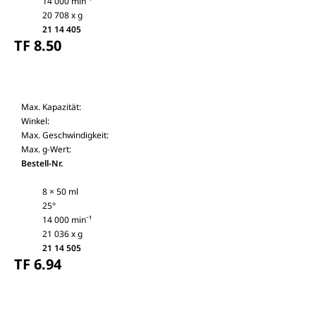
14 000 min⁻¹
20 708 x g
21 14 405
TF 8.50
Max. Kapazität:
Winkel:
Max. Geschwindigkeit:
Max. g-Wert:
Bestell-Nr.
8 × 50 ml
25°
14 000 min⁻¹
21 036 x g
21 14 505
TF 6.94