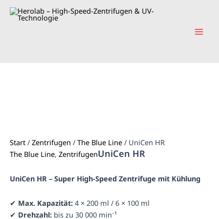
Zum
Mai
Inhalt
Men
springen
Start
/
Zentrifugen
/
The Blue Line
/ UniCen HR
UniCen HR
The Blue Line
,
Zentrifugen
UniCen HR – Super High-Speed Zentrifuge mit Kühlung
✔
Max. Kapazität:
4 × 200 ml / 6 × 100 ml
✔
Drehzahl:
bis zu 30 000 min⁻¹