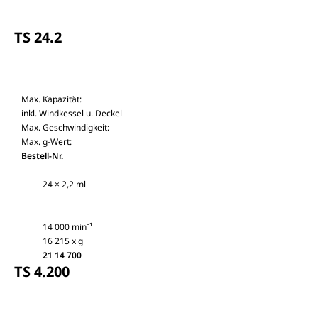
TS 24.2
Max. Kapazität:
inkl. Windkessel u. Deckel
Max. Geschwindigkeit:
Max. g-Wert:
Bestell-Nr.
24 × 2,2 ml
14 000 min⁻¹
16 215 x g
21 14 700
TS 4.200