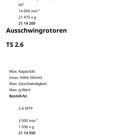
45°
14 000 min⁻¹
21 475 x g
21 14 200
Ausschwingrotoren
TS 2.6
Max. Kapazität:
(max. Höhe 56mm)
Max. Geschwindigkeit:
Max. g-Wert:
Bestell-Nr.
2-6 MTP
3 000 min⁻¹
1 036 x g
21 14 550