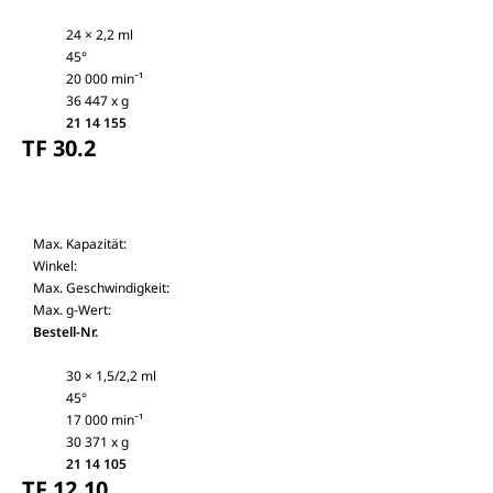
24 × 2,2 ml
45°
20 000 min⁻¹
36 447 x g
21 14 155
TF 30.2
Max. Kapazität:
Winkel:
Max. Geschwindigkeit:
Max. g-Wert:
Bestell-Nr.
30 × 1,5/2,2 ml
45°
17 000 min⁻¹
30 371 x g
21 14 105
TF 12.10