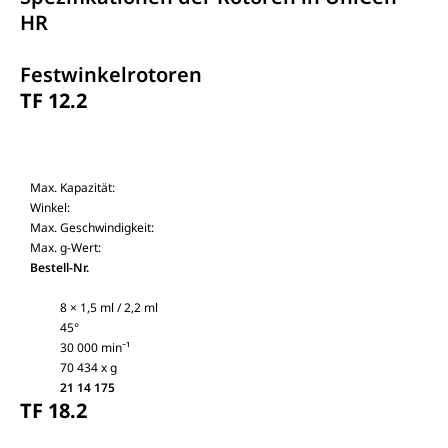
HR
Festwinkelrotoren
TF 12.2
Max. Kapazität:
Winkel:
Max. Geschwindigkeit:
Max. g-Wert:
Bestell-Nr.
8 × 1,5 ml / 2,2 ml
45°
30 000 min⁻¹
70 434 x g
21 14 175
TF 18.2