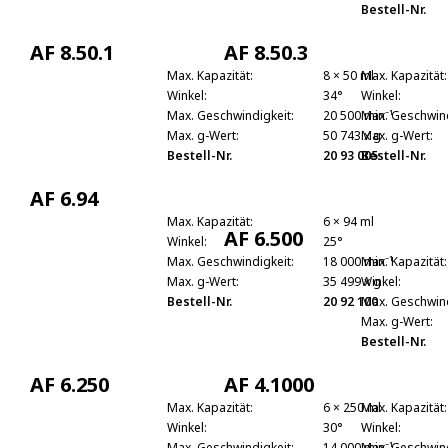
Bestell-Nr.
AF 8.50.1
AF 8.50.3
Max. Kapazität:
8 × 50 ml
Max. Kapazität:
Winkel:
34°
Winkel:
Max. Geschwindigkeit:
20 500 min⁻¹
Max. Geschwind
Max. g-Wert:
50 743 x g
Max. g-Wert:
Bestell-Nr.
20 93 005
Bestell-Nr.
AF 6.94
Max. Kapazität:
6 × 94 ml
AF 6.500
Winkel:
25°
Max. Geschwindigkeit:
18 000 min⁻¹
Max. Kapazität:
Max. g-Wert:
35 499 x g
Winkel:
Bestell-Nr.
20 92 100
Max. Geschwind
Max. g-Wert:
Bestell-Nr.
AF 6.250
AF 4.1000
Max. Kapazität:
6 × 250 ml
Max. Kapazität:
Winkel:
30°
Winkel:
Max. Geschwindigkeit:
14 000 min⁻¹
Max. Geschwind