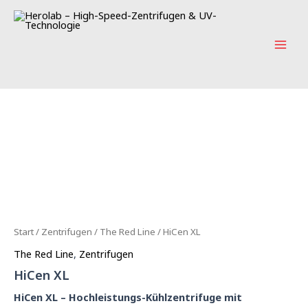
Zum
Main
Inhalt
Men
springen
Start
/
Zentrifugen
/
The Red Line
/ HiCen XL
The Red Line
,
Zentrifugen
HiCen XL
HiCen XL – Hochleistungs-Kühlzentrifuge mit