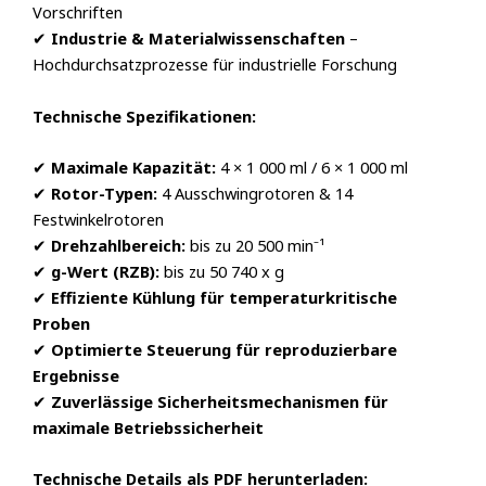
Vorschriften
✔
Industrie & Materialwissenschaften
–
Hochdurchsatzprozesse für industrielle Forschung
Technische Spezifikationen:
✔
Maximale Kapazität:
4 × 1 000 ml / 6 × 1 000 ml
✔
Rotor-Typen:
4 Ausschwingrotoren & 14
Festwinkelrotoren
✔
Drehzahlbereich:
bis zu 20 500 min⁻¹
✔
g-Wert (RZB):
bis zu 50 740 x g
✔
Effiziente Kühlung für temperaturkritische
Proben
✔
Optimierte Steuerung für reproduzierbare
Ergebnisse
✔
Zuverlässige Sicherheitsmechanismen für
maximale Betriebssicherheit
Technische Details als PDF herunterladen: