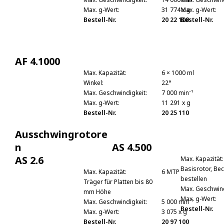
Max. g-Wert:
31 774 x g
Max. g-Wert:
Bestell-Nr.
20 22 100
Bestell-Nr.
AF 4.1000
Max. Kapazität:
6 × 1000 ml
Winkel:
22°
Max. Geschwindigkeit:
7 000 min⁻¹
Max. g-Wert:
11 291 x g
Bestell-Nr.
20 25 110
Ausschwingrotore
n
AS 4.500
AS 2.6
Max. Kapazität:
Basisrotor, Be
Max. Kapazität:
6 MTP
bestellen
Träger für Platten bis 80
Max. Geschwind
mm Höhe
Max. g-Wert:
Max. Geschwindigkeit:
5 000 min⁻¹
Bestell-Nr.
Max. g-Wert:
3 075 x g
Bestell-Nr.
20 97 100