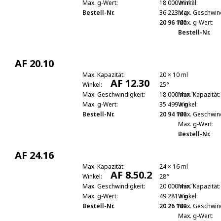
Max. g-Wert:
18 000 min⁻¹
Winkel:
Bestell-Nr.
36 223 x g
Max. Geschwind
20 96 100
Max. g-Wert:
Bestell-Nr.
AF 20.10
Max. Kapazität:
20 × 10 ml
AF 12.30
Winkel:
25°
Max. Geschwindigkeit:
18 000 min⁻¹
Max. Kapazität:
Max. g-Wert:
35 499 x g
Winkel:
Bestell-Nr.
20 94 100
Max. Geschwind
Max. g-Wert:
Bestell-Nr.
AF 24.16
Max. Kapazität:
24 × 16 ml
AF 8.50.2
Winkel:
28°
Max. Geschwindigkeit:
20 000 min⁻¹
Max. Kapazität:
Max. g-Wert:
49 281 x g
Winkel:
Bestell-Nr.
20 26 100
Max. Geschwind
Max. g-Wert: